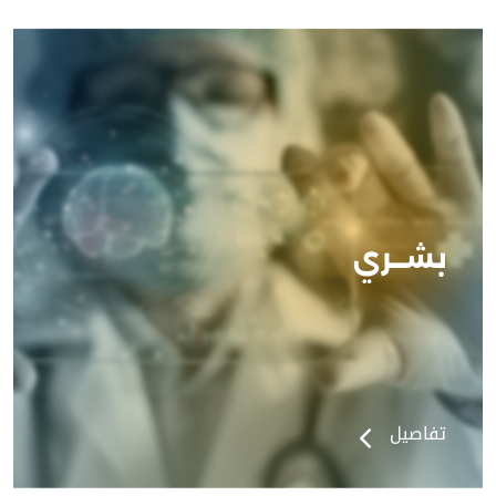
بشــري
تفاصيل